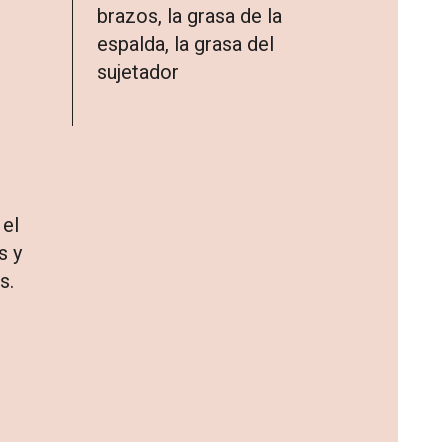
brazos, la grasa de la
espalda, la grasa del
sujetador
 el
s y
s.